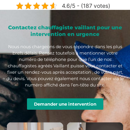
4.6/5 - (187 votes)
Contactez chauffagiste vaillant pour une
intervention en urgence
Nous nous chargeons de vous répondre dans les plus
brefs délais. Pensez toutefois à mentionner votre
numéro de téléphone pour que l’un de nos
chauffagistes agréés Vaillant puisse vous contacter et
fixer un rendez-vous après acceptation , de votre part,
du devis. Vous pouvez également nous contacter via le
numéro affiché dans l’en-tête du site.
Demander une intervention