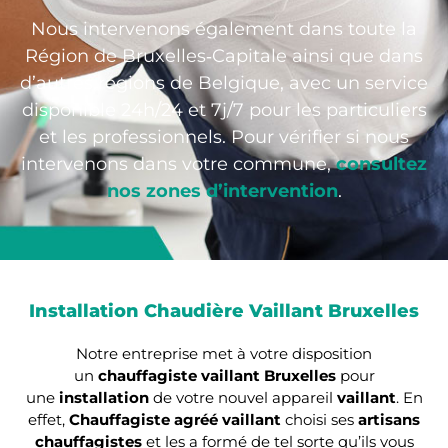
Nous intervenons également dans toute la
Région de Bruxelles‑Capitale ainsi que dans
d’autres régions de Belgique, avec un service
disponible 24h/24 et 7j/7 pour les particuliers
et les professionnels. Pour vérifier si nous
intervenons dans votre commune,
consultez
nos zones d’intervention
.
Installation Chaudière Vaillant Bruxelles
Notre entreprise met à votre disposition
un
chauffagiste vaillant Bruxelles
pour
une
installation
de votre nouvel appareil
vaillant
. En
effet,
Chauffagiste agréé vaillant
choisi ses
artisans
chauffagistes
et les a formé de tel sorte qu’ils vous