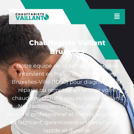
Chauffagiste Vaillant
Bruxelles
Notre équipe de chauffagistes agréés
intervient en moins de 30 minutes à
Bruxelles‑Ville (1000) pour diagnostiquer,
réparer ou remettre en service votre
chaudière, chauffe‑eau ou boiler Vaillant.
Nos techniciens certifiés, équipés de
matériel professionnel et formés aux normes
du fabricant, garantissent un travail propre,
rapide et durable.