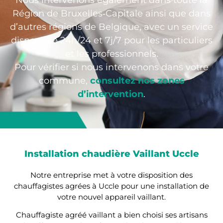
Nous intervenons également dans toute la
Région de Bruxelles‑Capitale ainsi que dans
d’autres régions de Belgique, avec un service
disponible 24h/24 et 7j/7 pour les particuliers
et les professionnels.
Pour vérifier si nous intervenons dans votre
commune,
consultez nos zones
d’intervention
.
Installation chaudière Vaillant Uccle
Notre entreprise met à votre disposition des
chauffagistes agrées à Uccle pour une installation de
votre nouvel appareil vaillant.
Chauffagiste agréé vaillant a bien choisi ses artisans