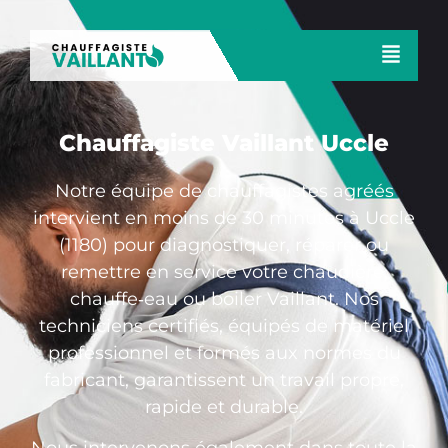
Chauffagiste Vaillant Uccle
Notre équipe de chauffagistes agréés
intervient en moins de 30 minutes à Uccle
(1180) pour diagnostiquer, réparer ou
remettre en service votre chaudière,
chauffe‑eau ou boiler Vaillant. Nos
techniciens certifiés, équipés de matériel
professionnel et formés aux normes du
fabricant, garantissent un travail propre,
rapide et durable.