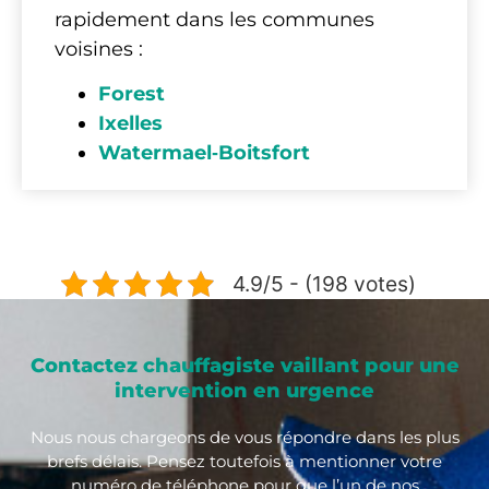
rapidement dans les communes
voisines :
Forest
Ixelles
Watermael‑Boitsfort
4.9/5 - (198 votes)
Contactez chauffagiste vaillant pour une
intervention en urgence
Nous nous chargeons de vous répondre dans les plus
brefs délais. Pensez toutefois à mentionner votre
numéro de téléphone pour que l’un de nos