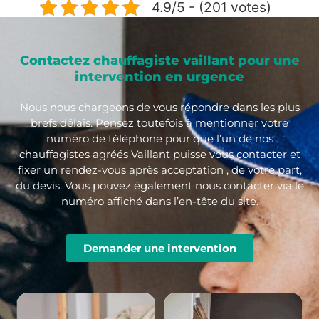
4.9/5 - (201 votes)
Contactez chauffagiste vaillant pour une
intervention en urgence
Nous nous chargeons de vous répondre dans les plus
brefs délais. Pensez toutefois à mentionner votre
numéro de téléphone pour que l’un de nos
chauffagistes agréés Vaillant puisse vous contacter et
fixer un rendez-vous après acceptation , de votre part,
du devis. Vous pouvez également nous contacter via le
numéro affiché dans l’en-tête du site.
Demander une intervention