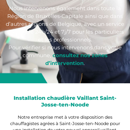
Nous intervenons également dans toute la
Région de Bruxelles‑Capitale ainsi que dans
d’autres régions de Belgique, avec un service
disponible 24h/24 et 7j/7 pour les particuliers
et les professionnels.
Pour vérifier si nous intervenons dans votre
commune,
consultez nos zones
d’intervention
.
Installation chaudière Vaillant Saint-
Josse-ten-Noode
Notre entreprise met à votre disposition des
chauffagistes agrées à Saint-Josse-ten-Noode pour
une installation de votre nouvel appareil vaillant.