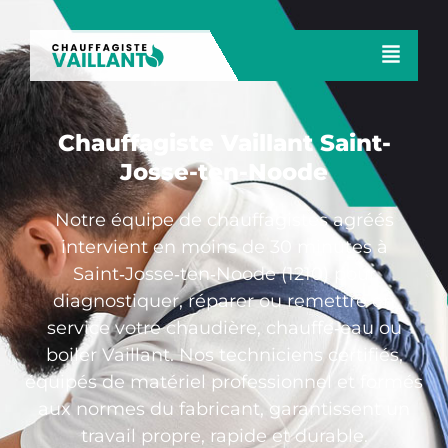
Chauffagiste Vaillant Saint-
Josse-ten-Noode
Notre équipe de chauffagistes agréés
intervient en moins de 30 minutes à
Saint‑Josse‑ten‑Noode (1210) pour
diagnostiquer, réparer ou remettre en
service votre chaudière, chauffe‑eau ou
boiler Vaillant. Nos techniciens certifiés,
équipés de matériel professionnel et formés
aux normes du fabricant, garantissent un
travail propre, rapide et durable.